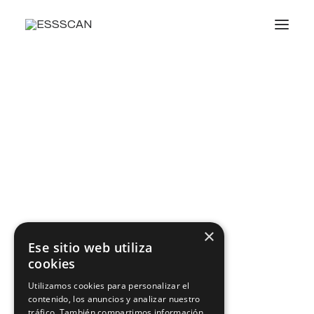
Conócenos
Formación
Conocimiento
Servicios
Transparencia
Noticias
Oficina virtual
×
Ese sitio web utiliza
cookies
Search
Utilizamos cookies para personalizar el
contenido, los anuncios y analizar nuestro
tráfico. También compartimos información