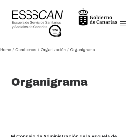
Home
Conócenos
Organización
Organigrama
Conócenos
Formación
Organigrama
Conocimiento
Servicios
Transparencia
Noticias
Oficina virtual
El Consejo de Administración de la Escuela de