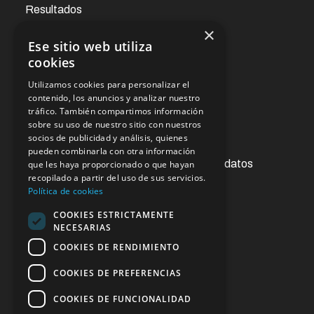
Resultados
×
Ese sitio web utiliza
Noticias
cookies
Utilizamos cookies para personalizar el
Oficina virtual
contenido, los anuncios y analizar nuestro
tráfico. También compartimos información
sobre su uso de nuestro sitio con nuestros
socios de publicidad y análisis, quienes
Acceso a la información pública
pueden combinarla con otra información
Ejercicios de derechos de protección de datos
que les haya proporcionado o que hayan
recopilado a partir del uso de sus servicios.
Contacto
Política de cookies
Sugerencias y reclamaciones
COOKIES ESTRICTAMENTE
NECESARIAS
Enlaces de interés
COOKIES DE RENDIMIENTO
COOKIES DE PREFERENCIAS
COOKIES DE FUNCIONALIDAD