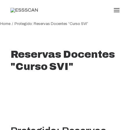
Home
Protegido: Reservas Docentes “Curso SVI”
Conócenos
Formación
Reservas Docentes
Conocimiento
"Curso SVI"
Servicios
Transparencia
Noticias
Oficina virtual
Search