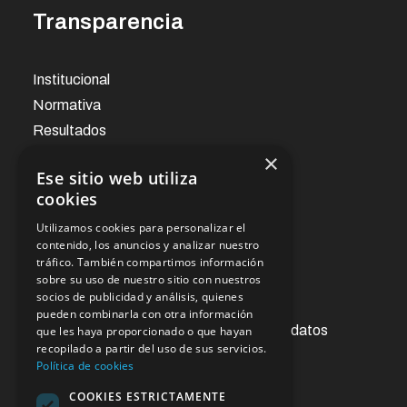
Transparencia
Institucional
Normativa
Resultados
×
Ese sitio web utiliza
Noticias
cookies
Utilizamos cookies para personalizar el
Oficina virtual
contenido, los anuncios y analizar nuestro
tráfico. También compartimos información
sobre su uso de nuestro sitio con nuestros
socios de publicidad y análisis, quienes
Acceso a la información pública
pueden combinarla con otra información
Ejercicios de derechos de protección de datos
que les haya proporcionado o que hayan
recopilado a partir del uso de sus servicios.
Contacto
Política de cookies
Sugerencias y reclamaciones
COOKIES ESTRICTAMENTE