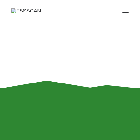
Conócenos
Formación
Conocimiento
Servicios
Transparencia
Noticias
Formación propia
Oficina virtual
¿Estás interesado en adquirir los
conocimientos necesarios para
Search
especializarte en el ámbito de la atención,
intervención, gestión o administración