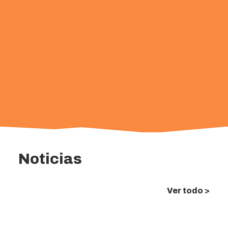
FORMACIÓN CONTINUADA PARA
LA CAPACITACIÓN DE LA
UTILIZACIÓN DE LOS
DISPOSITIVOS DE
DESFIBRILACIÓN
SEMIAUTOMÁTICA EXTERNA -
TENERIFE (19062)
La Escuela de Servicios Sanitarios y
Sociales de Canarias (ESSSCAN) pone en
marcha el curso Formación continuada para
Noticias
la capacitación de la utilización de los
dispositivos de Desf...
Ver todo >
43.5€
Presencial física
8
4h