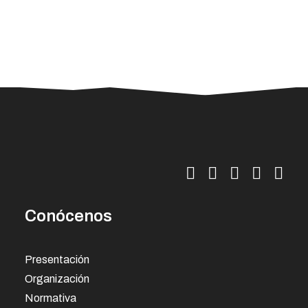
Más información >
30/07/2026
La ESSSCAN inicia la formación en
primeros auxilios para árbitros
Conócenos
deportivos dentro del Proyecto
Ganar
La Escuela de Servicios Sanitarios y
Presentación
Sociales de Canarias (ESSSCAN),
Organización
adscrita a la Consejería de Sanidad del
Normativa