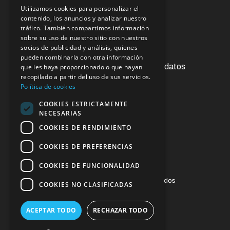
Utilizamos cookies para personalizar el
Oficina virtual
contenido, los anuncios y analizar nuestro
tráfico. También compartimos información
sobre su uso de nuestro sitio con nuestros
socios de publicidad y análisis, quienes
Acceso a la información pública
pueden combinarla con otra información
Ejercicios de derechos de protección de datos
que les haya proporcionado o que hayan
recopilado a partir del uso de sus servicios.
Contacto
Política de cookies
Sugerencias y reclamaciones
COOKIES ESTRICTAMENTE
NECESARIAS
Enlaces de interés
COOKIES DE RENDIMIENTO
COOKIES DE PREFERENCIAS
COOKIES DE FUNCIONALIDAD
© 2023 ESSSCAN. Todos los derechos reservados
COOKIES NO CLASIFICADAS
Aviso legal
ACEPTAR TODO
RECHAZAR TODO
Política de privacidad
Política de cookies