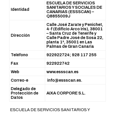
ESCUELA DE SERVICIOS
SANITARIOS Y SOCIALES DE
Identidad
CANARIAS (ESSSCAN) –
Q8855009J
Calle José Zarate y Penichet,
4-f (Edificio Arco Iris), 38001
– Santa Cruz de Tenerife y
Dirección
Calle Padre José de Sosa 22,
planta 1ª, 35001 en Las
Palmas de Gran Canaria
Teléfono
922922724; 928 117 255
Fax
922922742
Web
www.essscan.es
Correo-e
info@essscan.es.
Delegado de
Protección de
AIXA CORPORE S.L.
Datos
ESCUELA DE SERVICIOS SANITARIOS Y