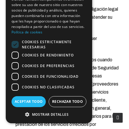
sobre su uso de nuestro sitio con nuestros
No se cederán datos a terceros salvo obligación legal
socios de publicidad y análisis, quienes
pueden combinarla con otra información
o en el supuesto que sea necesario para atender su
que les haya proporcionado o que hayan
solicitud.
recopilado a partir del uso de sus servicios.
Política de cookies
Entre los destinatarios a los que pueden ser
COOKIES ESTRICTAMENTE
comunicados sus datos se encuentran:
NECESARIAS
COOKIES DE RENDIMIENTO
Administraciones y Organismos públicos cuando
COOKIES DE PREFERENCIAS
así lo exija la normativa fiscal, laboral, de Seguridad
Social o cualquier otra aplicable. Empresas
COOKIES DE FUNCIONALIDAD
encargadas del tratamiento de datos (proveedores
COOKIES NO CLASIFICADAS
de detección y prevención de fraude, servicios
tecnológicos, servicios de atención al cliente,
ACEPTAR TODO
RECHAZAR TODO
servicios publicitarios y marketing, y, en general,
MOSTRAR DETALLES
terceros proveedores que sean necesarios para la
prestación de los servicios ofrecidos por