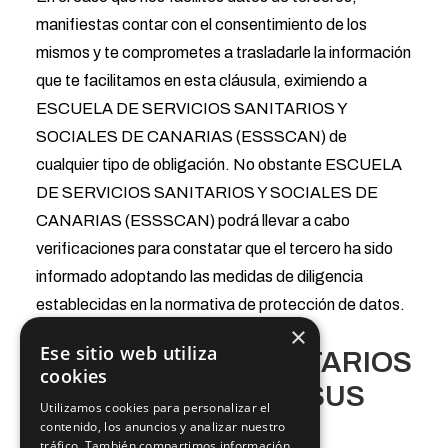
manifiestas contar con el consentimiento de los
mismos y te comprometes a trasladarle la información
que te facilitamos en esta cláusula, eximiendo a
ESCUELA DE SERVICIOS SANITARIOS Y
SOCIALES DE CANARIAS (ESSSCAN) de
cualquier tipo de obligación. No obstante ESCUELA
DE SERVICIOS SANITARIOS Y SOCIALES DE
CANARIAS (ESSSCAN) podrá llevar a cabo
verificaciones para constatar que el tercero ha sido
informado adoptando las medidas de diligencia
establecidas en la normativa de protección de datos.
×
Ese sitio web utiliza
5. ¿A QUÉ DESTINATARIOS
cookies
SE COMUNICARÁN SUS
Utilizamos cookies para personalizar el
DATOS?
contenido, los anuncios y analizar nuestro
tráfico. También compartimos información