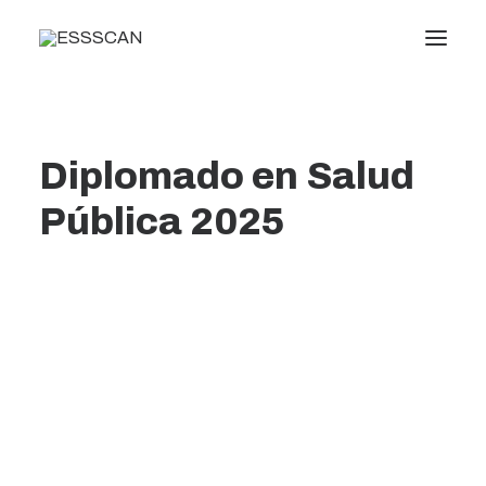
Conócenos
Diplomado en Salud
Formación
Pública 2025
Conocimiento
Servicios
Transparencia
Noticias
Oficina virtual
Search