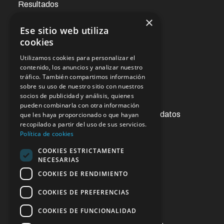
Resultados
×
Ese sitio web utiliza
Noticias
cookies
Utilizamos cookies para personalizar el
Oficina virtual
contenido, los anuncios y analizar nuestro
tráfico. También compartimos información
sobre su uso de nuestro sitio con nuestros
socios de publicidad y análisis, quienes
Acceso a la información pública
pueden combinarla con otra información
Ejercicios de derechos de protección de datos
que les haya proporcionado o que hayan
recopilado a partir del uso de sus servicios.
Contacto
Política de cookies
Sugerencias y reclamaciones
COOKIES ESTRICTAMENTE
NECESARIAS
Enlaces de interés
COOKIES DE RENDIMIENTO
COOKIES DE PREFERENCIAS
COOKIES DE FUNCIONALIDAD