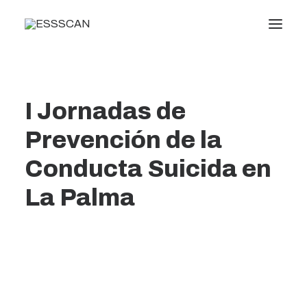
Conócenos
I Jornadas de
Formación
Prevención de la
Conocimiento
Servicios
Conducta Suicida en
Transparencia
La Palma
Noticias
Oficina virtual
Search