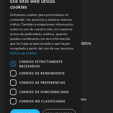
Ese sitio web utiliza
Noticias
cookies
Utilizamos cookies para personalizar el
Oficina virtual
contenido, los anuncios y analizar nuestro
tráfico. También compartimos información
sobre su uso de nuestro sitio con nuestros
socios de publicidad y análisis, quienes
Acceso a la información pública
pueden combinarla con otra información
Ejercicios de derechos de protección de datos
que les haya proporcionado o que hayan
recopilado a partir del uso de sus servicios.
Contacto
Política de cookies
Sugerencias y reclamaciones
COOKIES ESTRICTAMENTE
NECESARIAS
Enlaces de interés
COOKIES DE RENDIMIENTO
COOKIES DE PREFERENCIAS
COOKIES DE FUNCIONALIDAD
© 2023 ESSSCAN. Todos los derechos reservados
COOKIES NO CLASIFICADAS