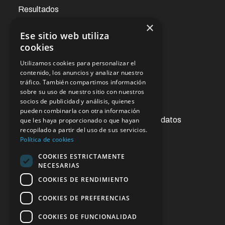
Resultados
×
Ese sitio web utiliza
Noticias
cookies
Utilizamos cookies para personalizar el
Oficina virtual
contenido, los anuncios y analizar nuestro
tráfico. También compartimos información
sobre su uso de nuestro sitio con nuestros
socios de publicidad y análisis, quienes
Acceso a la información pública
pueden combinarla con otra información
Ejercicios de derechos de protección de datos
que les haya proporcionado o que hayan
recopilado a partir del uso de sus servicios.
Contacto
Política de cookies
Sugerencias y reclamaciones
COOKIES ESTRICTAMENTE
NECESARIAS
Enlaces de interés
COOKIES DE RENDIMIENTO
COOKIES DE PREFERENCIAS
COOKIES DE FUNCIONALIDAD