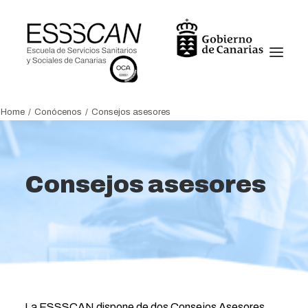
Home
Conócenos
Consejos asesores
Conócenos
Formación
Consejos asesores
Conocimiento
Servicios
Transparencia
Noticias
Oficina virtual
La ESSSCAN dispone de dos Consejos Asesores,