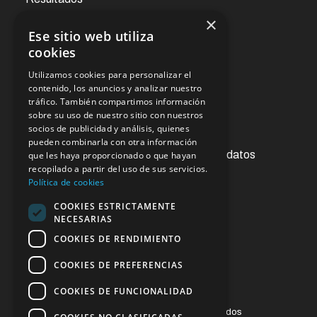
×
Ese sitio web utiliza
Noticias
cookies
Utilizamos cookies para personalizar el
Oficina virtual
contenido, los anuncios y analizar nuestro
tráfico. También compartimos información
sobre su uso de nuestro sitio con nuestros
socios de publicidad y análisis, quienes
Acceso a la información pública
pueden combinarla con otra información
Ejercicios de derechos de protección de datos
que les haya proporcionado o que hayan
recopilado a partir del uso de sus servicios.
Contacto
Política de cookies
Sugerencias y reclamaciones
COOKIES ESTRICTAMENTE
NECESARIAS
Enlaces de interés
COOKIES DE RENDIMIENTO
COOKIES DE PREFERENCIAS
COOKIES DE FUNCIONALIDAD
© 2023 ESSSCAN. Todos los derechos reservados