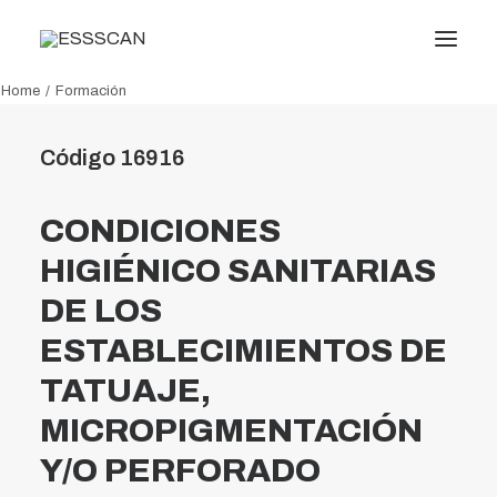
Home
Formación
Conócenos
Código 16916
Formación
Conocimiento
CONDICIONES
Servicios
HIGIÉNICO SANITARIAS
Transparencia
DE LOS
Noticias
ESTABLECIMIENTOS DE
Oficina virtual
TATUAJE,
MICROPIGMENTACIÓN
Search
Y/O PERFORADO