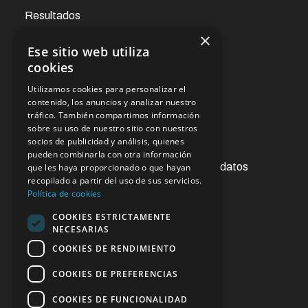
Resultados
×
Ese sitio web utiliza
Noticias
cookies
Utilizamos cookies para personalizar el
Oficina virtual
contenido, los anuncios y analizar nuestro
tráfico. También compartimos información
sobre su uso de nuestro sitio con nuestros
socios de publicidad y análisis, quienes
Acceso a la información pública
pueden combinarla con otra información
Ejercicios de derechos de protección de datos
que les haya proporcionado o que hayan
recopilado a partir del uso de sus servicios.
Contacto
Política de cookies
Sugerencias y reclamaciones
COOKIES ESTRICTAMENTE
NECESARIAS
Enlaces de interés
COOKIES DE RENDIMIENTO
COOKIES DE PREFERENCIAS
COOKIES DE FUNCIONALIDAD