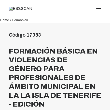
Home
Formación
Conócenos
Código 17983
Formación
Conocimiento
FORMACIÓN BÁSICA EN
Servicios
VIOLENCIAS DE
Transparencia
GÉNERO PARA
Noticias
PROFESIONALES DE
Oficina virtual
ÁMBITO MUNICIPAL EN
LA LA ISLA DE TENERIFE
Search
- EDICIÓN