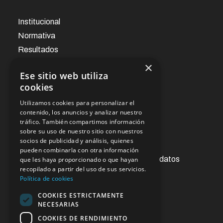
Institucional
Normativa
Resultados
×
Ese sitio web utiliza
Noticias
cookies
Utilizamos cookies para personalizar el
Oficina virtual
contenido, los anuncios y analizar nuestro
tráfico. También compartimos información
sobre su uso de nuestro sitio con nuestros
socios de publicidad y análisis, quienes
Acceso a la información pública
pueden combinarla con otra información
Ejercicios de derechos de protección de datos
que les haya proporcionado o que hayan
recopilado a partir del uso de sus servicios.
Contacto
Política de cookies
Sugerencias y reclamaciones
COOKIES ESTRICTAMENTE
NECESARIAS
Enlaces de interés
COOKIES DE RENDIMIENTO