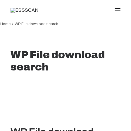
Home
WP File download search
Conócenos
Formación
WP File download
Conocimiento
search
Servicios
Transparencia
Noticias
Oficina virtual
Search