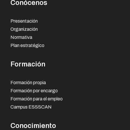
Conócenos
deportivos dentro del Proyecto
Ganar
La Escuela de Servicios Sanitarios y
Presentación
Sociales de Canarias (ESSSCAN),
Organización
adscrita a la Consejería de Sanidad del
Normativa
Gobierno de Canarias, en colaboración con
Plan estratégico
la Consejería de Educaci&oac...
Formación
Leer más >
Formación propia
Formación por encargo
Formación para el empleo
Campus ESSSCAN
Conocimiento