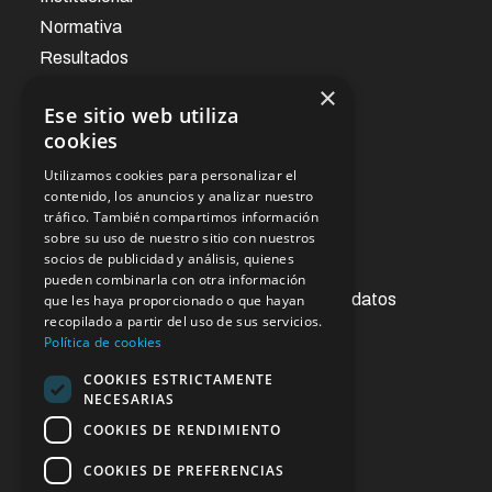
Normativa
Resultados
×
Ese sitio web utiliza
Noticias
cookies
Utilizamos cookies para personalizar el
Oficina virtual
contenido, los anuncios y analizar nuestro
tráfico. También compartimos información
sobre su uso de nuestro sitio con nuestros
socios de publicidad y análisis, quienes
Acceso a la información pública
pueden combinarla con otra información
Ejercicios de derechos de protección de datos
que les haya proporcionado o que hayan
recopilado a partir del uso de sus servicios.
Contacto
Política de cookies
Sugerencias y reclamaciones
COOKIES ESTRICTAMENTE
NECESARIAS
Enlaces de interés
COOKIES DE RENDIMIENTO
COOKIES DE PREFERENCIAS