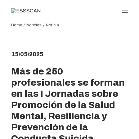
Home
Noticias
Noticia
Conócenos
Formación
15/05/2025
Conocimiento
Más de 250
Servicios
profesionales se forman
Transparencia
en las I Jornadas sobre
Noticias
Oficina virtual
Promoción de la Salud
Mental, Resiliencia y
Search
Prevención de la
Conducta Suicida