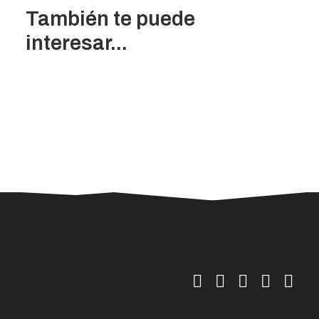
También te puede
interesar...
30/07/2026
La ESSSCAN inicia la formación en
primeros auxilios para árbitros