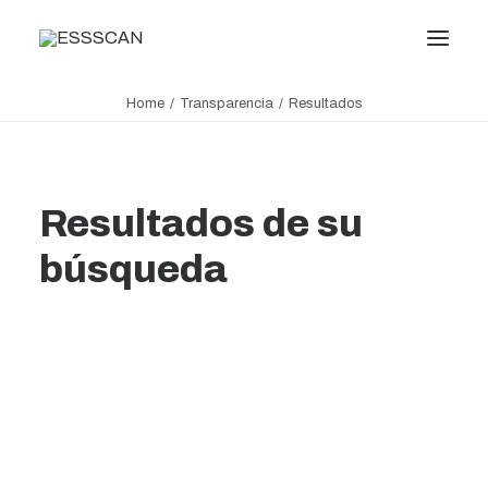
Home
Transparencia
Resultados
Conócenos
Formación
Resultados de su
Conocimiento
Servicios
búsqueda
Transparencia
Noticias
Oficina virtual
Comisionado de transparencia
Search