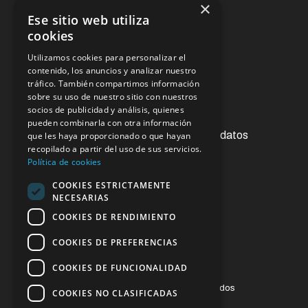
×
Ese sitio web utiliza
Noticias
cookies
Utilizamos cookies para personalizar el
Oficina virtual
contenido, los anuncios y analizar nuestro
tráfico. También compartimos información
sobre su uso de nuestro sitio con nuestros
socios de publicidad y análisis, quienes
Acceso a la información pública
pueden combinarla con otra información
Ejercicios de derechos de protección de datos
que les haya proporcionado o que hayan
recopilado a partir del uso de sus servicios.
Contacto
Política de cookies
Sugerencias y reclamaciones
COOKIES ESTRICTAMENTE
NECESARIAS
Enlaces de interés
COOKIES DE RENDIMIENTO
COOKIES DE PREFERENCIAS
COOKIES DE FUNCIONALIDAD
© 2023 ESSSCAN. Todos los derechos reservados
COOKIES NO CLASIFICADAS