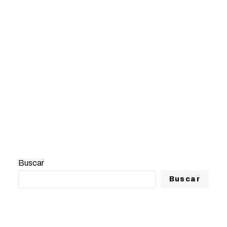
Modificado por última vez el
10/11/2025
by Vicente Hernández Padilla
Buscar
Buscar