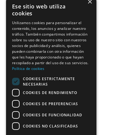
×
Ese sitio web utiliza
cookies
Utilizamos cookies para personalizar el
contenido, los anuncios y analizar nuestro
Archivos
tráfico. También compartimos información
sobre su uso de nuestro sitio con nuestros
enero 2026
socios de publicidad y análisis, quienes
pueden combinarla con otra información
julio 2025
que les haya proporcionado o que hayan
junio 2025
recopilado a partir del uso de sus servicios.
Política de cookies
mayo 2025
COOKIES ESTRICTAMENTE
diciembre 2024
NECESARIAS
COOKIES DE RENDIMIENTO
octubre 2024
septiembre 2024
COOKIES DE PREFERENCIAS
COOKIES DE FUNCIONALIDAD
COOKIES NO CLASIFICADAS